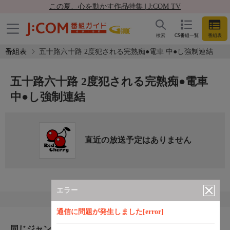
この夏、心を動かす作品特集 | J:COM TV
検索
CS番組一覧
番組表
番組表
五十路六十路 2度犯される完熟痴●電車 中●し強制連結
五十路六十路 2度犯される完熟痴●電車
中●し強制連結
直近の放送予定はありません
エラー
通信に問題が発生しました[error]
同じジャンルのおすすめ番組