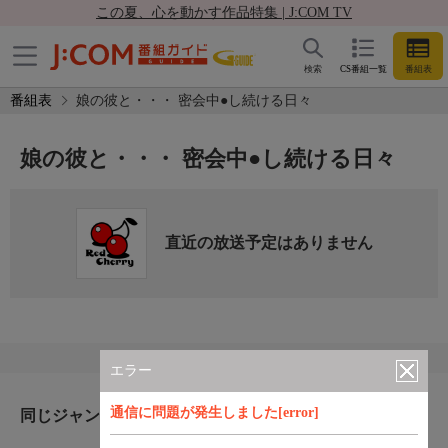
この夏、心を動かす作品特集 | J:COM TV
検索
CS番組一覧
番組表
番組表
娘の彼と・・・ 密会中●し続ける日々
娘の彼と・・・ 密会中●し続ける日々
直近の放送予定はありません
エラー
通信に問題が発生しました[error]
同じジャンルのおすすめ番組