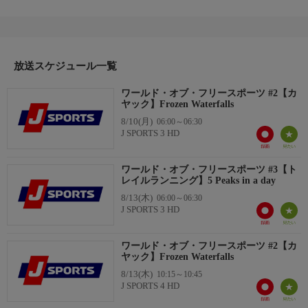
“Evergreens”
世界各地のアクション＆アウトドアスポーツを紹介する番組、ワ
ールド・オブ・フリースポーツ。その中でもタイムレスなライン
放送スケジュール一覧
ナップが“Evergreens”。色褪せない世界の様々なスポーツをお届
けする。
ワールド・オブ・フリースポーツ #2【カ
ヤック】Frozen Waterfalls
8/10(月)
06:00～06:30
J SPORTS 3 HD
ワールド・オブ・フリースポーツ #3【ト
レイルランニング】5 Peaks in a day
8/13(木)
06:00～06:30
J SPORTS 3 HD
ワールド・オブ・フリースポーツ #2【カ
ヤック】Frozen Waterfalls
8/13(木)
10:15～10:45
J SPORTS 4 HD