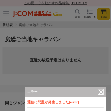
この夏、心を動かす作品特集 | J:COM TV
検索
CS番組一覧
番組表
番組表
房総ご当地キャラバン
房総ご当地キャラバン
直近の放送予定はありません
エラー
通信に問題が発生しました[error]
同じジャンルのおすすめ番組