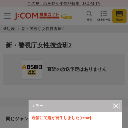
この夏、心を動かす作品特集 | J:COM TV
検索
CS番組一覧
番組表
番組表
新・警視庁女性捜査班2
新・警視庁女性捜査班2
直近の放送予定はありません
エラー
通信に問題が発生しました[error]
同じジャンルのおすすめ番組