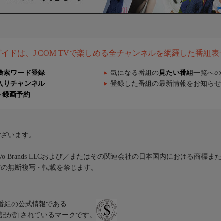
組ガイドは、J:COM TVで楽しめる全チャンネルを網羅した番組
検索ワード登録
気になる番組の
見たい番組
一覧への
入りチャンネル
登録した番組の最新情報をお知らせ
ト録画予約
ございます。
iVo Brands LLCおよび／またはその関連会社の日本国内における商標
材の無断複写・転載を禁じます。
、テレビ番組の公式情報である
スにのみ表記が許されているマークです。