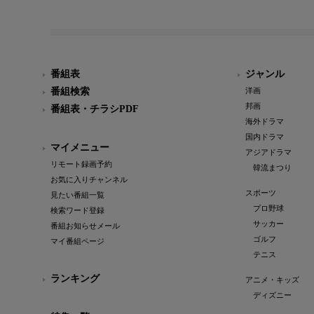
番組表
ジャンル
番組検索
洋画
邦画
番組表・チラシPDF
海外ドラマ
国内ドラマ
マイメニュー
アジアドラマ
リモート録画予約
韓流まつり
お気に入りチャンネル
スポーツ
見たい番組一覧
プロ野球
検索ワード登録
サッカー
番組お知らせメール
ゴルフ
マイ番組ページ
テニス
ランキング
アニメ・キッズ
ディズニー