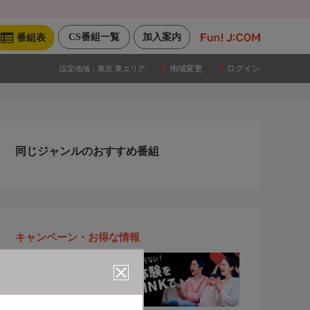
CS番組一覧
加入案内
番組表
地域変更
ログイン
設定地域：
東京 東エリア
同じジャンルのおすすめ番組
キャンペーン・お得な情報