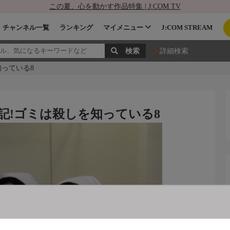
この夏、心を動かす作品特集 | J:COM TV
チャンネル一覧
ランキング
マイメニュー
J:COM STREAM
詳細検索
っている8
記!ゴミは殺しを知っている8