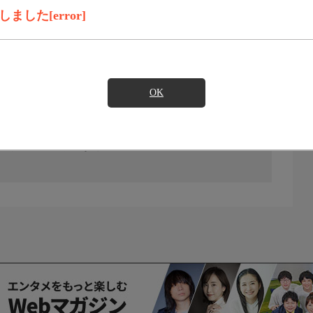
した[error]
OK
の放送予定はありません