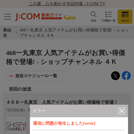
この夏、心を動かす作品特集 | J:COM TV
検索
CS番組一覧
番組表
番組
468一丸東京 人気アイテムがお買い得価格で登場! - ショッ
表
プチャンネル ４Ｋ
468一丸東京 人気アイテムがお買い得価
格で登場! - ショップチャンネル ４Ｋ
放送スケジュール一覧
前回の放送
４６８一丸東京 人気アイテムがお買い得価格で登場！
7月23日(木)
03:00〜04:00
エラー
Ch.430
通信に問題が発生しました[error]
ショップチャンネル ４Ｋ