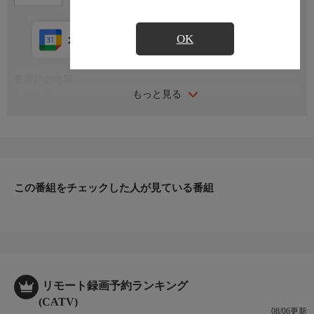
OK
カレンダー登録
アプリ視聴
放送中
番組詳細内容
もっと見る
お知らせ
日本初のショッピング専門チャンネルとして1996年にスタート。
ファッション、ビューティー、ホームグッズ、グルメなど、バイ
ヤーが厳選した商品を24時間ご紹介。世界中の逸品に出会う喜び
を生放送ならではの臨場感と一緒にお楽しみください。
＊ライブ放送につき、番組および商品内容に変更が生じる場合も
この番組をチェックした人が見ている番組
ございます。
ＨＰ：https://www.shopch.jp
リモート録画予約ランキング
(CATV)
08/06更新