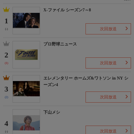
X-ファイル シーズン7～8
1
次回放送
(-)
プロ野球ニュース
2
次回放送
(1)
エレメンタリー ホームズ&ワトソン in NY シ
ーズン4
3
次回放送
(2)
下山メシ
4
次回放送
(-)