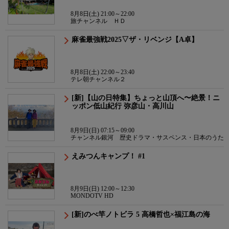
8月8日(土) 21:00～22:00
旅チャンネル ＨＤ
麻雀最強戦2025▽ザ・リベンジ【A卓】
8月8日(土) 22:00～23:40
テレ朝チャンネル２
[新]【山の日特集】ちょっと山頂へ〜絶景！ニ
ッポン低山紀行 弥彦山・高川山
8月9日(日) 07:15～09:00
チャンネル銀河 歴史ドラマ・サスペンス・日本のうた
えみつんキャンプ！ #1
8月9日(日) 12:00～12:30
MONDOTV HD
[新]のべ竿ノトビラ 5 高橋哲也×福江島の海