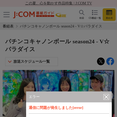
この夏、心を動かす作品特集 | J:COM TV
検索
CS番組一覧
番組表
番組表
パチンコキャノンボール season24 - V☆パラダイス
パチンコキャノンボール season24 - V☆
パラダイス
放送スケジュール一覧
エラー
通信に問題が発生しました[error]