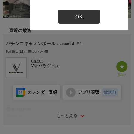
OK
直近の放送
パチンコキャノンボール season24 ＃1
8月16日(日)
06:00〜07:00
Ch.505
V☆パラダイス
カレンダー登録
アプリ視聴
放送前
番組詳細内容
もっと見る
番組内容
今をときめく強者女性パチンカー3人が番組レギュラーの生き残
りをかけてガチ対決！大人気パチンコライターはもちろん、異業