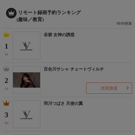
リモート録画予約ランキング
(趣味／教育)
08/06更新
谷碧 女神の誘惑
1
(-)
百合川サシャ チェートヴィルチ
2
次回放送
(-)
羽川つばさ 天使の翼
3
(1)