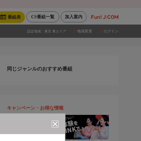
CS番組一覧
加入案内
番組表
地域変更
ログイン
設定地域：
東京 東エリア
同じジャンルのおすすめ番組
キャンペーン・お得な情報