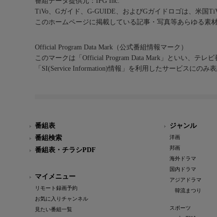
番組データ提供元：IPG Inc.
TiVo、Gガイド、G-GUIDE、およびGガイドロゴは、米国T
このホームページに掲載している記事・写真等あらゆる素
Official Program Data Mark（公式番組情報マーク）
このマークは「Official Program Data Mark」といい
「SI(Service Information)情報」を利用したサービ
番組表
ジャンル
番組検索
洋画
邦画
番組表・チラシPDF
海外ドラマ
国内ドラマ
マイメニュー
アジアドラマ
リモート録画予約
韓流まつり
お気に入りチャンネル
スポーツ
見たい番組一覧