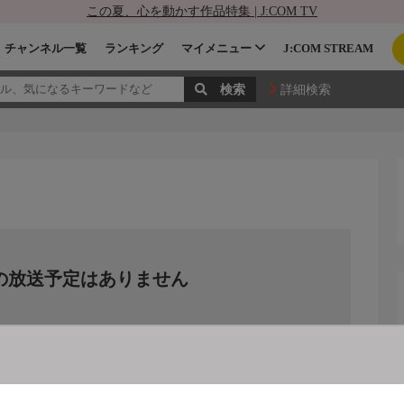
この夏、心を動かす作品特集 | J:COM TV
チャンネル一覧
ランキング
マイメニュー
J:COM STREAM
詳細検索
の放送予定はありません