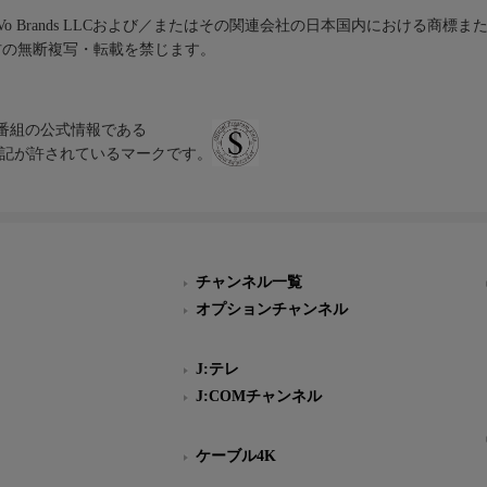
iVo Brands LLCおよび／またはその関連会社の日本国内における商標
材の無断複写・転載を禁じます。
、テレビ番組の公式情報である
スにのみ表記が許されているマークです。
チャンネル一覧
オプションチャンネル
J:テレ
J:COMチャンネル
ケーブル4K