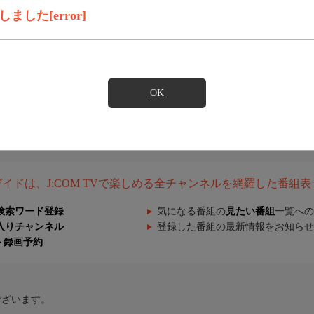
した[error]
OK
組ガイドは、J:COM TVで楽しめる全チャンネルを網羅した番組
検索ワード登録
気になる番組の
見たい番組
一覧への
入りチャンネル
登録した番組の最新情報をお知らせ
ト録画予約
ございます。