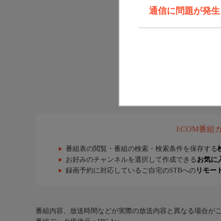
通信に問題が発生しま
J:COM番
番組表の閲覧・番組の検索・検索条件を保存する
お好みのチャンネルを選択して作成できる
お気に
録画予約に対応しているご自宅のSTBへの
リモー
番組内容、放送時間などが実際の放送内容と異なる場合が