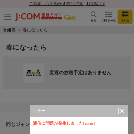
この夏、心を動かす作品特集 | J:COM TV
検索
CS番組一覧
番組表
番組表
春になったら
春になったら
直近の放送予定はありません
エラー
通信に問題が発生しました[error]
同じジャンルのおすすめ番組