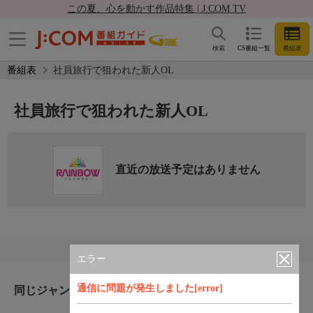
この夏、心を動かす作品特集 | J:COM TV
検索
CS番組一覧
番組表
番組表
社員旅行で狙われた新人OL
社員旅行で狙われた新人OL
直近の放送予定はありません
エラー
通信に問題が発生しました[error]
同じジャンルのおすすめ番組