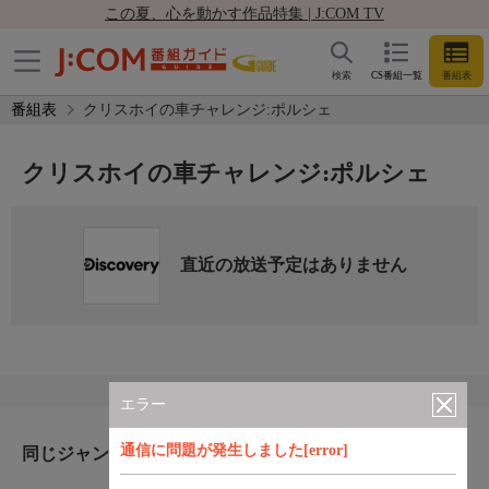
この夏、心を動かす作品特集 | J:COM TV
検索
CS番組一覧
番組表
番組表
クリスホイの車チャレンジ:ポルシェ
クリスホイの車チャレンジ:ポルシェ
直近の放送予定はありません
エラー
通信に問題が発生しました[error]
同じジャンルのおすすめ番組