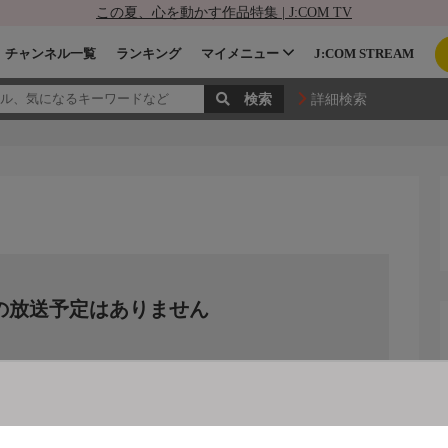
この夏、心を動かす作品特集 | J:COM TV
チャンネル一覧
ランキング
マイメニュー
J:COM STREAM
詳細検索
の放送予定はありません