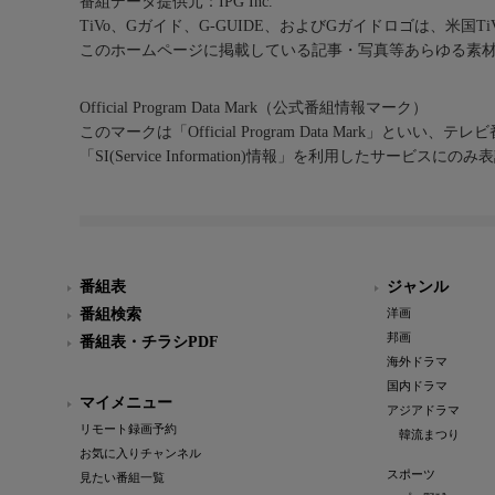
番組データ提供元：IPG Inc.
TiVo、Gガイド、G-GUIDE、およびGガイドロゴは、米国T
このホームページに掲載している記事・写真等あらゆる素
Official Program Data Mark（公式番組情報マーク）
このマークは「Official Program Data Mark」といい
「SI(Service Information)情報」を利用したサービ
番組表
ジャンル
番組検索
洋画
邦画
番組表・チラシPDF
海外ドラマ
国内ドラマ
マイメニュー
アジアドラマ
リモート録画予約
韓流まつり
お気に入りチャンネル
スポーツ
見たい番組一覧