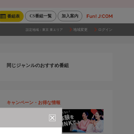
CS番組一覧
加入案内
番組表
地域変更
ログイン
設定地域：
東京 東エリア
同じジャンルのおすすめ番組
キャンペーン・お得な情報