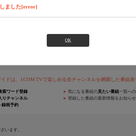
した[error]
OK
組ガイドは、J:COM TVで楽しめる全チャンネルを網羅した番組
検索ワード登録
気になる番組の
見たい番組
一覧への
入りチャンネル
登録した番組の最新情報をお知らせ
ト録画予約
ございます。