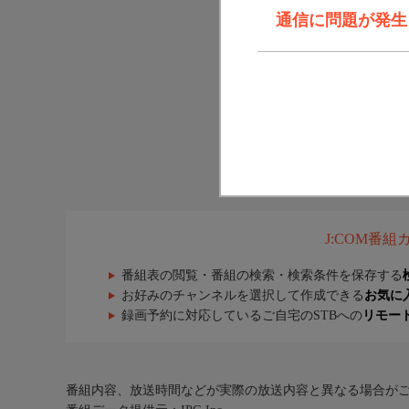
通信に問題が発生しま
J:COM番
番組表の閲覧・番組の検索・検索条件を保存する
お好みのチャンネルを選択して作成できる
お気に
録画予約に対応しているご自宅のSTBへの
リモー
番組内容、放送時間などが実際の放送内容と異なる場合が