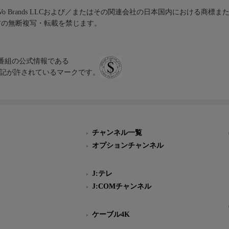
iVo Brands LLCおよび／またはその関連会社の日本国内における商標
材の無断複写・転載を禁じます。
、テレビ番組の公式情報である
スにのみ表記が許されているマークです。
チャンネル一覧
オプションチャンネル
J:テレ
J:COMチャンネル
ケーブル4K