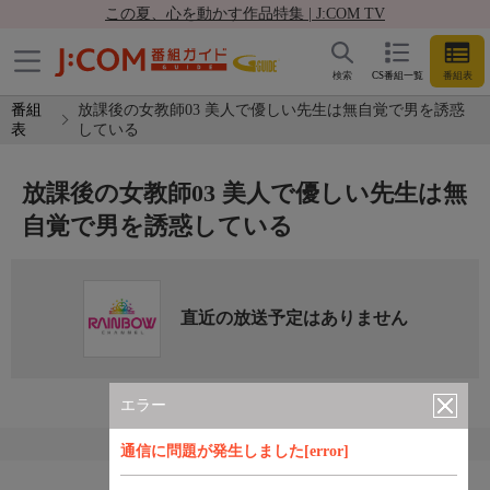
この夏、心を動かす作品特集 | J:COM TV
検索
CS番組一覧
番組表
番組
放課後の女教師03 美人で優しい先生は無自覚で男を誘惑
表
している
放課後の女教師03 美人で優しい先生は無
自覚で男を誘惑している
直近の放送予定はありません
エラー
通信に問題が発生しました[error]