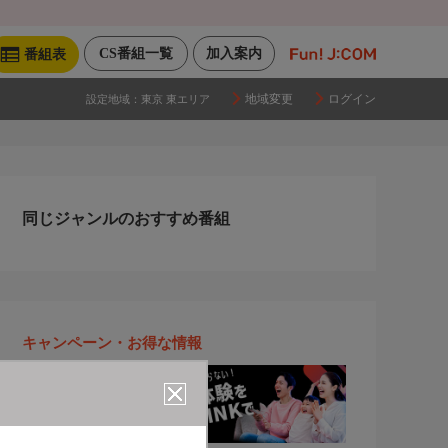
CS番組一覧
加入案内
番組表
地域変更
ログイン
設定地域：
東京 東エリア
同じジャンルのおすすめ番組
キャンペーン・お得な情報