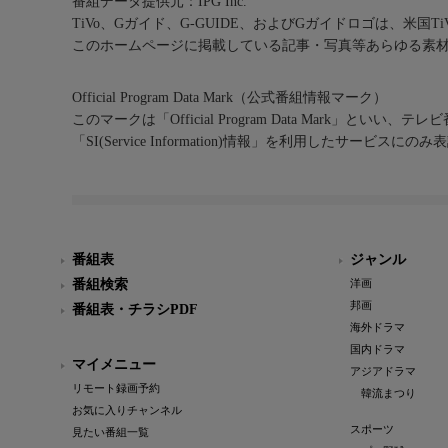
番組データ提供元：IPG Inc.
TiVo、Gガイド、G-GUIDE、およびGガイドロゴは、米国T
このホームページに掲載している記事・写真等あらゆる素
Official Program Data Mark（公式番組情報マーク）
このマークは「Official Program Data Mark」といい
「SI(Service Information)情報」を利用したサービ
番組表
ジャンル
番組検索
洋画
邦画
番組表・チラシPDF
海外ドラマ
国内ドラマ
マイメニュー
アジアドラマ
リモート録画予約
韓流まつり
お気に入りチャンネル
スポーツ
見たい番組一覧