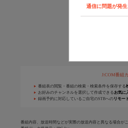
通信に問題が発生しま
J:COM番
番組表の閲覧・番組の検索・検索条件を保存する
お好みのチャンネルを選択して作成できる
お気に
録画予約に対応しているご自宅のSTBへの
リモー
番組内容、放送時間などが実際の放送内容と異なる場合が