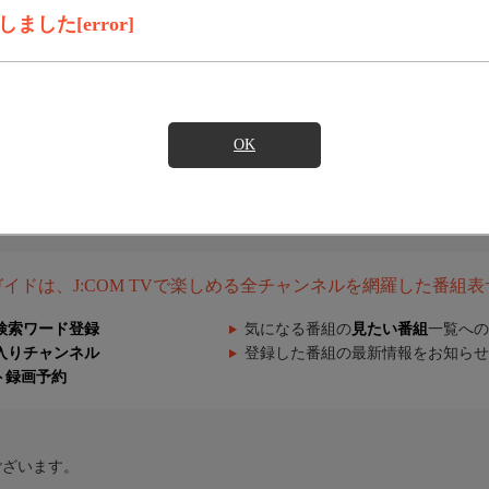
した[error]
OK
組ガイドは、J:COM TVで楽しめる全チャンネルを網羅した番組
検索ワード登録
気になる番組の
見たい番組
一覧への
入りチャンネル
登録した番組の最新情報をお知らせ
ト録画予約
ございます。