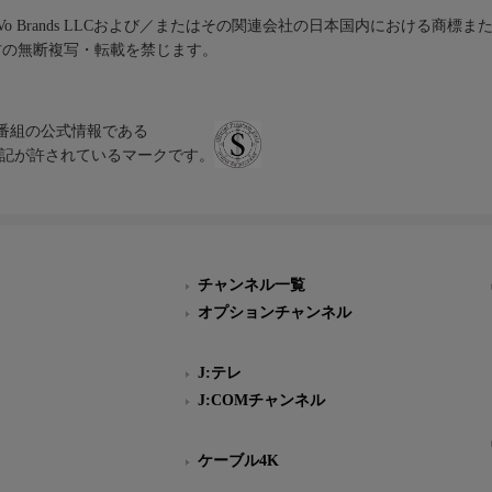
iVo Brands LLCおよび／またはその関連会社の日本国内における商標
材の無断複写・転載を禁じます。
、テレビ番組の公式情報である
スにのみ表記が許されているマークです。
チャンネル一覧
オプションチャンネル
J:テレ
J:COMチャンネル
ケーブル4K