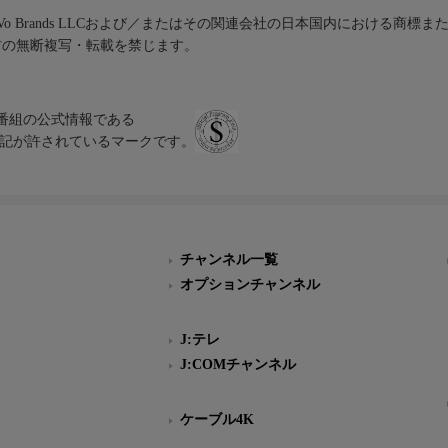
iVo Brands LLCおよび／またはその関連会社の日本国内における商標
材の無断複写・転載を禁じます。
、テレビ番組の公式情報である
スにのみ表記が許されているマークです。
チャンネル一覧
オプションチャンネル
J:テレ
J:COMチャンネル
ケーブル4K