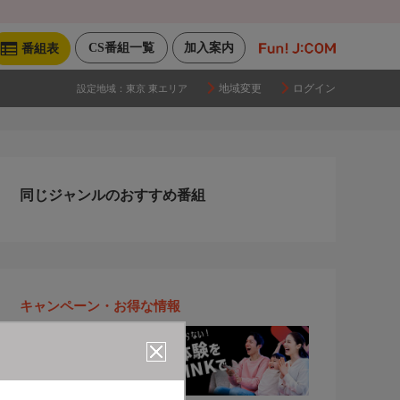
CS番組一覧
加入案内
番組表
地域変更
ログイン
設定地域：
東京 東エリア
同じジャンルのおすすめ番組
キャンペーン・お得な情報