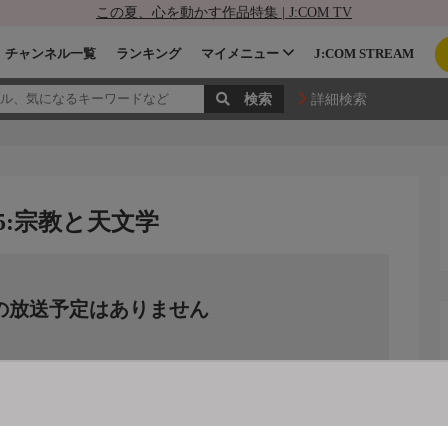
この夏、心を動かす作品特集 | J:COM TV
チャンネル一覧
ランキング
マイメニュー
J:COM STREAM
詳細検索
5:宗教と天文学
の放送予定はありません