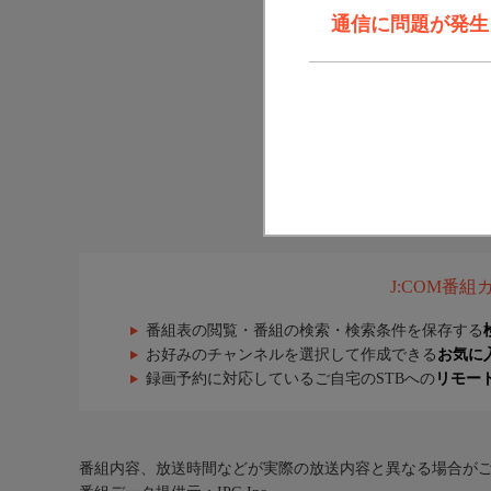
通信に問題が発生しま
J:COM番
番組表の閲覧・番組の検索・検索条件を保存する
お好みのチャンネルを選択して作成できる
お気に
録画予約に対応しているご自宅のSTBへの
リモー
番組内容、放送時間などが実際の放送内容と異なる場合が