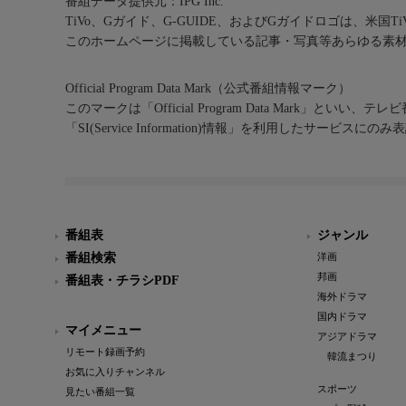
番組データ提供元：IPG Inc.
TiVo、Gガイド、G-GUIDE、およびGガイドロゴは、米国T
このホームページに掲載している記事・写真等あらゆる素
Official Program Data Mark（公式番組情報マーク）
このマークは「Official Program Data Mark」といい
「SI(Service Information)情報」を利用したサービ
番組表
ジャンル
番組検索
洋画
邦画
番組表・チラシPDF
海外ドラマ
国内ドラマ
マイメニュー
アジアドラマ
リモート録画予約
韓流まつり
お気に入りチャンネル
スポーツ
見たい番組一覧