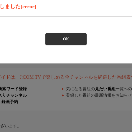
した[error]
OK
組ガイドは、J:COM TVで楽しめる全チャンネルを網羅した番組
検索ワード登録
気になる番組の
見たい番組
一覧への
入りチャンネル
登録した番組の最新情報をお知らせ
ト録画予約
ございます。