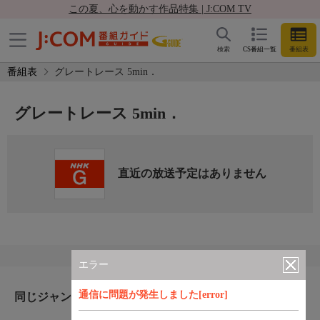
この夏、心を動かす作品特集 | J:COM TV
検索
CS番組一覧
番組表
番組表
グレートレース 5min．
グレートレース 5min．
直近の放送予定はありません
エラー
通信に問題が発生しました[error]
同じジャンルのおすすめ番組