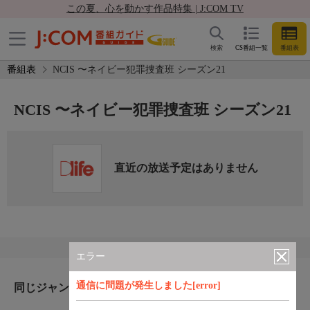
この夏、心を動かす作品特集 | J:COM TV
検索
CS番組一覧
番組表
番組表
NCIS 〜ネイビー犯罪捜査班 シーズン21
NCIS 〜ネイビー犯罪捜査班 シーズン21
直近の放送予定はありません
エラー
通信に問題が発生しました[error]
同じジャンルのおすすめ番組