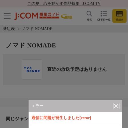
この夏、心を動かす作品特集 | J:COM TV
検索
CS番組一覧
番組表
番組表
ノマド NOMADE
ノマド NOMADE
直近の放送予定はありません
エラー
通信に問題が発生しました[error]
同じジャンルのおすすめ番組