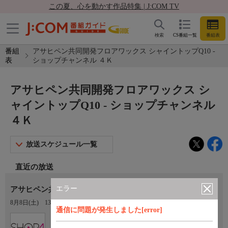
この夏、心を動かす作品特集 | J:COM TV
検索
CS番組一覧
番組表
番組
アサヒペン共同開発フロアワックス シャイントップQ10 -
表
ショップチャンネル ４Ｋ
アサヒペン共同開発フロアワックス シ
ャイントップQ10 - ショップチャンネル
４Ｋ
放送スケジュール一覧
直近の放送
エラー
アサヒペン共同開発フロアワックス シャイントップＱ１０
8月8日(土)
13:00〜14:00
通信に問題が発生しました[error]
Ch.430
ショップチャンネル ４Ｋ