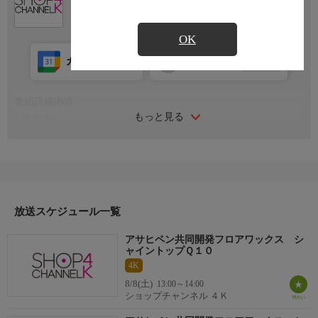
OK
カレンダー登録
アプリ視聴
放送前
番組詳細内容
もっと見る
お知らせ
日本初のショッピング専門チャンネルとして1996年にスタート。
ファッション、ビューティー、ホームグッズ、グルメなど、バイ
ヤーが厳選した商品を24時間ご紹介。世界中の逸品に出会う喜び
を生放送ならではの臨場感と一緒にお楽しみください。
＊ライブ放送につき、番組および商品内容に変更が生じる場合も
放送スケジュール一覧
ございます。
アサヒペン共同開発フロアワックス シ
ＨＰ：https://www.shopch.jp
ャイントップＱ１０
4K
8/8(土)
13:00～14:00
ショップチャンネル ４Ｋ