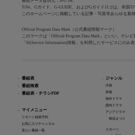
番組データ提供元：IPG Inc.
TiVo、Gガイド、G-GUIDE、およびGガイドロゴは、米国T
このホームページに掲載している記事・写真等あらゆる素
Official Program Data Mark（公式番組情報マーク）
このマークは「Official Program Data Mark」といい
「SI(Service Information)情報」を利用したサービ
番組表
ジャンル
番組検索
洋画
邦画
番組表・チラシPDF
海外ドラマ
国内ドラマ
マイメニュー
アジアドラマ
リモート録画予約
韓流まつり
お気に入りチャンネル
スポーツ
見たい番組一覧