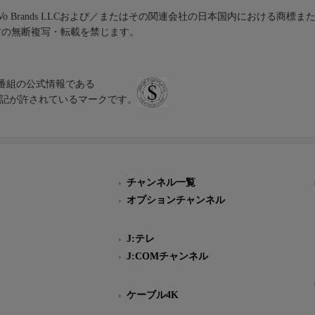
iVo Brands LLCおよび／またはその関連会社の日本国内における商標
材の無断複写・転載を禁じます。
、テレビ番組の公式情報である
スにのみ表記が許されているマークです。
チャンネル一覧
オプションチャンネル
J:テレ
J:COMチャンネル
ケーブル4K