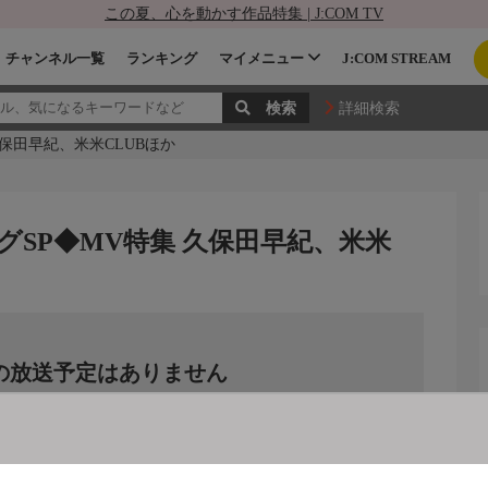
この夏、心を動かす作品特集 | J:COM TV
チャンネル一覧
ランキング
マイメニュー
J:COM STREAM
詳細検索
保田早紀、米米CLUBほか
SP◆MV特集 久保田早紀、米米
の放送予定はありません