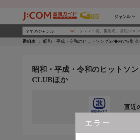
ジャンル
番組表
昭和・平成・令和のヒットソングSP◆MV特集 久
昭和・平成・令和のヒットソング
CLUBほか
直近
エラー