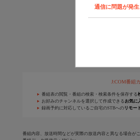
通信に問題が発生しま
J:COM番
番組表の閲覧・番組の検索・検索条件を保存する
お好みのチャンネルを選択して作成できる
お気に
録画予約に対応しているご自宅のSTBへの
リモー
番組内容、放送時間などが実際の放送内容と異なる場合が