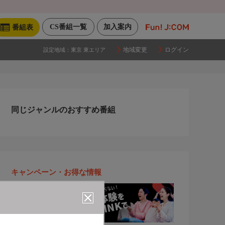
CS番組一覧
加入案内
番組表
地域変更
ログイン
設定地域：
東京 東エリア
同じジャンルのおすすめ番組
キャンペーン・お得な情報