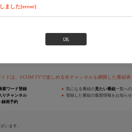
した[error]
OK
組ガイドは、J:COM TVで楽しめる全チャンネルを網羅した番組
検索ワード登録
気になる番組の
見たい番組
一覧への
入りチャンネル
登録した番組の最新情報をお知らせ
ト録画予約
ございます。