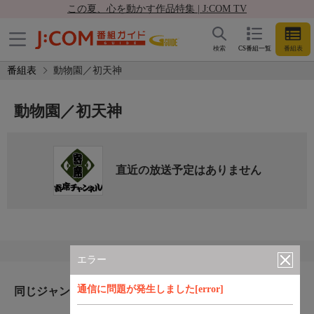
この夏、心を動かす作品特集 | J:COM TV
検索
CS番組一覧
番組表
番組表
動物園／初天神
動物園／初天神
直近の放送予定はありません
エラー
通信に問題が発生しました[error]
同じジャンルのおすすめ番組