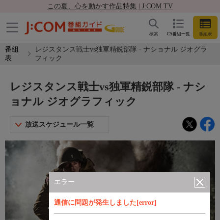
この夏、心を動かす作品特集 | J:COM TV
検索
CS番組一覧
番組表
番組
レジスタンス戦士vs独軍精鋭部隊 - ナショナル ジオグラ
表
フィック
レジスタンス戦士vs独軍精鋭部隊 - ナシ
ョナル ジオグラフィック
放送スケジュール一覧
エラー
通信に問題が発生しました[error]