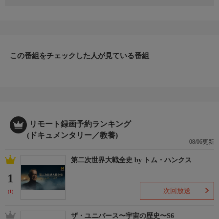
1944年6月6日のD-Day以降、ノルマンディーの海岸に上陸した連
合軍は続々とヨーロッパ各地へ進攻していた。しかし海岸堡は確
保したものの、占領下のヨーロッパの海軍基地、城塞、要塞都市
などの軍事拠点は、依然としてドイツ軍が強固な掌握を続けてい
た。これらはナチスの支配を打ち破り、占領されたヨーロッパを
この番組をチェックした人が見ている番組
解放するために、敗北の瀬戸際で繰り広げられた連合軍による命
懸けの戦いの物語である。
▼エピソード内容
1944年7月、独軍占領下のフランス南東部に広がるヴェルコール
山地へ、独軍が全方位から攻め込む。山地で活動するレジスタン
ス組織“マキ”を掃討するためだ。活動拠点とされる南部の村に
は、グライダーで運ばれてきた無数の降下猟兵が降り立った。東
リモート録画予約ランキング
端の峠と北部の廃村へは、精鋭の山岳猟兵部隊が送り込まれる。
(ドキュメンタリー／教養)
08/06更新
戦闘経験も装備も不十分なレジスタンス戦士は、連合軍の援護を
得られないまま、決死の防戦を試みる。
第二次世界大戦全史 by トム・ハンクス
1
次回放送
(1)
ザ・ユニバース〜宇宙の歴史〜S6