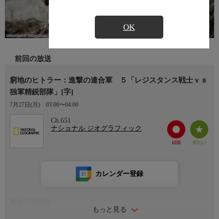
OK
前回の放送
窮地のヒトラー：進撃の連合軍 ５「レジスタンス戦士ｖｓ
独軍精鋭部隊」[字]
7月27日(月)
03:00〜04:00
Ch.651
ナショナル ジオグラフィック
カレンダー登録
番組詳細内容
もっと見る
▼番組概要