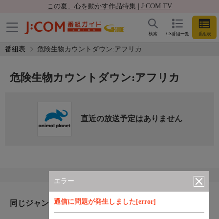
この夏、心を動かす作品特集 | J:COM TV
検索
CS番組一覧
番組表
番組表
危険生物カウントダウン:アフリカ
危険生物カウントダウン:アフリカ
直近の放送予定はありません
エラー
通信に問題が発生しました[error]
同じジャンルのおすすめ番組