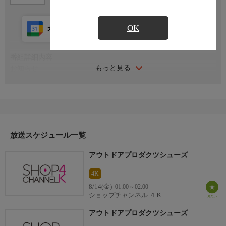
OK
カレンダー登録
アプリ視聴
放送前
番組詳細内容
もっと見る
お知らせ
日本初のショッピング専門チャンネルとして1996年にスタート。
ファッション、ビューティー、ホームグッズ、グルメなど、バイ
ヤーが厳選した商品を24時間ご紹介。世界中の逸品に出会う喜び
を生放送ならではの臨場感と一緒にお楽しみください。
＊ライブ放送につき、番組および商品内容に変更が生じる場合も
放送スケジュール一覧
ございます。
アウトドアプロダクツシューズ
ＨＰ：https://www.shopch.jp
4K
8/14(金)
01:00～02:00
ショップチャンネル ４Ｋ
アウトドアプロダクツシューズ