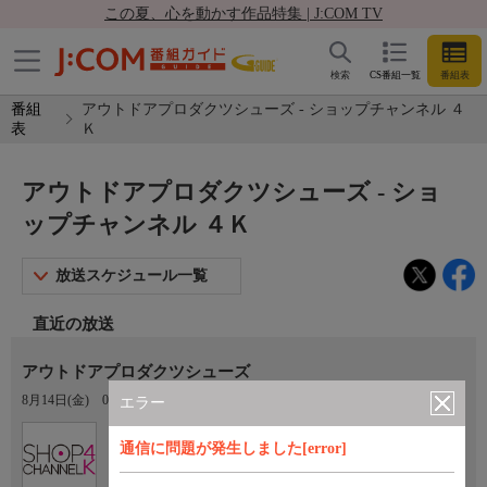
この夏、心を動かす作品特集 | J:COM TV
検索
CS番組一覧
番組表
番組
アウトドアプロダクツシューズ - ショップチャンネル ４
表
Ｋ
アウトドアプロダクツシューズ - ショ
ップチャンネル ４Ｋ
放送スケジュール一覧
直近の放送
アウトドアプロダクツシューズ
8月14日(金)
01:00〜02:00
エラー
Ch.430
通信に問題が発生しました[error]
ショップチャンネル ４Ｋ