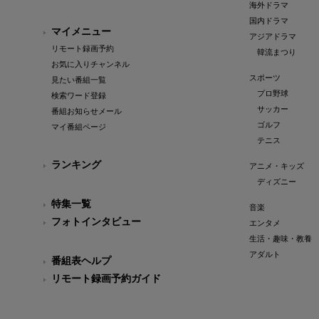
海外ドラマ
国内ドラマ
マイメニュー
アジアドラマ
リモート録画予約
韓流まつり
お気に入りチャンネル
スポーツ
見たい番組一覧
プロ野球
検索ワード登録
サッカー
番組お知らせメール
ゴルフ
マイ番組ページ
テニス
ランキング
アニメ・キッズ
ディズニー
特集一覧
音楽
フォトインタビュー
エンタメ
生活・趣味・教養
アダルト
番組表ヘルプ
リモート録画予約ガイド