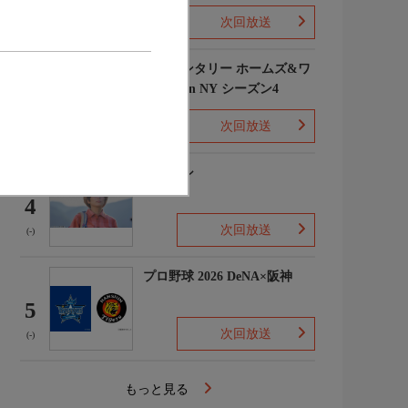
次回放送
(1)
エレメンタリー ホームズ&ワ
トソン in NY シーズン4
3
次回放送
(2)
下山メシ
4
次回放送
(-)
プロ野球 2026 DeNA×阪神
5
次回放送
(-)
もっと見る