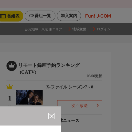
CS番組一覧
加入案内
番組表
地域変更
ログイン
設定地域：
東京 東エリア
リモート録画予約ランキング
(CATV)
08/06更新
X-ファイル シーズン7～8
1
次回放送
(-)
プロ野球ニュース
2