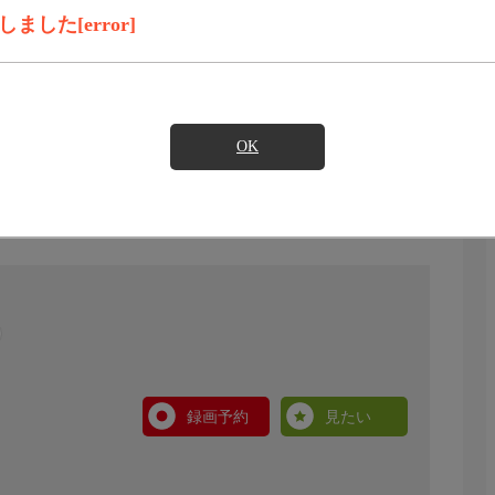
した[error]
OK
録画予約
見たい