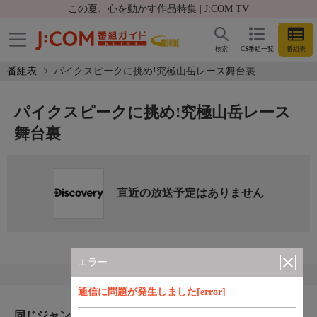
この夏、心を動かす作品特集 | J:COM TV
検索
CS番組一覧
番組表
番組表
パイクスピークに挑め!究極山岳レース舞台裏
パイクスピークに挑め!究極山岳レース
舞台裏
直近の放送予定はありません
エラー
通信に問題が発生しました[error]
同じジャンルのおすすめ番組