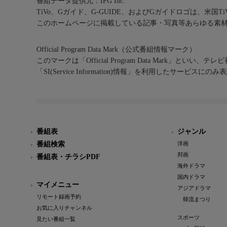
番組データ提供元：IPG Inc.
TiVo、Gガイド、G-GUIDE、およびGガイドロゴは、米国T
このホームページに掲載している記事・写真等あらゆる素
Official Program Data Mark（公式番組情報マーク）
このマークは「Official Program Data Mark」といい
「SI(Service Information)情報」を利用したサービ
番組表
ジャンル
番組検索
洋画
邦画
番組表・チラシPDF
海外ドラマ
国内ドラマ
マイメニュー
アジアドラマ
リモート録画予約
韓流まつり
お気に入りチャンネル
スポーツ
見たい番組一覧