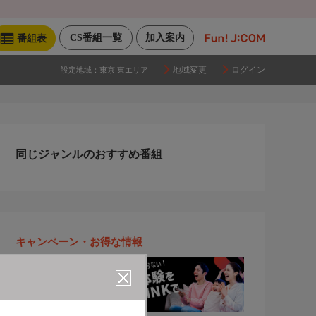
CS番組一覧
加入案内
番組表
地域変更
ログイン
設定地域：
東京 東エリア
同じジャンルのおすすめ番組
キャンペーン・お得な情報