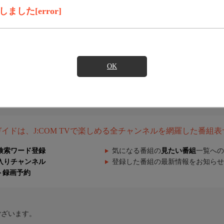
した[error]
OK
組ガイドは、J:COM TVで楽しめる全チャンネルを網羅した番組
検索ワード登録
気になる番組の
見たい番組
一覧への
入りチャンネル
登録した番組の最新情報をお知らせ
ト録画予約
ございます。