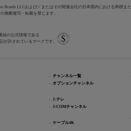
iVo Brands LLCおよび／またはその関連会社の日本国内における商標
材の無断複写・転載を禁じます。
、テレビ番組の公式情報である
スにのみ表記が許されているマークです。
チャンネル一覧
オプションチャンネル
J:テレ
J:COMチャンネル
ケーブル4K