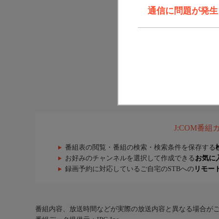
通信に問題が発生しま
J:COM番
番組表の閲覧・番組の検索・検索条件を保存する
お好みのチャンネルを選択して作成できる
お気に
録画予約に対応しているご自宅のSTBへの
リモー
番組内容、放送時間などが実際の放送内容と異なる場合が