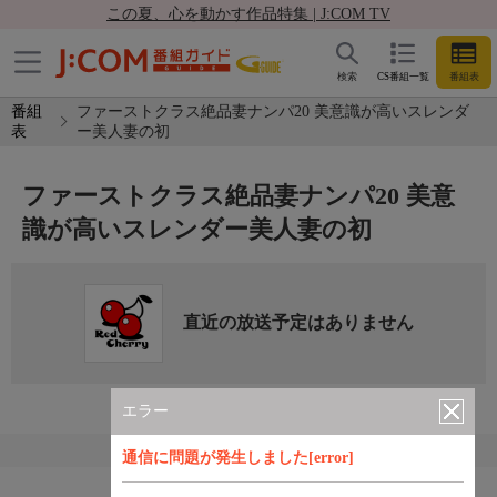
この夏、心を動かす作品特集 | J:COM TV
検索
CS番組一覧
番組表
番組
ファーストクラス絶品妻ナンパ20 美意識が高いスレンダ
表
ー美人妻の初
ファーストクラス絶品妻ナンパ20 美意
識が高いスレンダー美人妻の初
直近の放送予定はありません
エラー
通信に問題が発生しました[error]