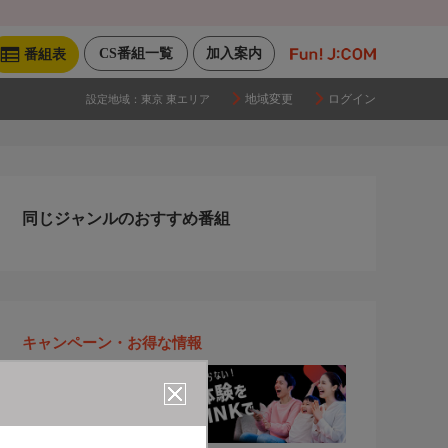
CS番組一覧
加入案内
番組表
地域変更
ログイン
設定地域：
東京 東エリア
同じジャンルのおすすめ番組
キャンペーン・お得な情報