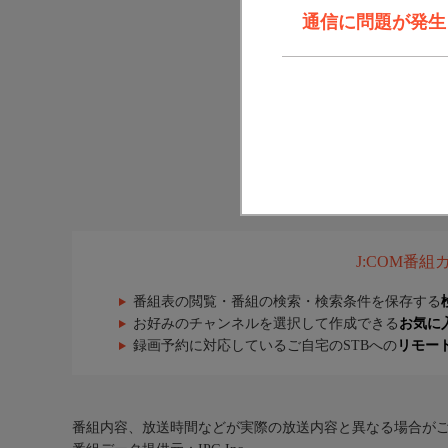
通信に問題が発生しま
J:COM番
番組表の閲覧・番組の検索・検索条件を保存する
お好みのチャンネルを選択して作成できる
お気に
録画予約に対応しているご自宅のSTBへの
リモー
番組内容、放送時間などが実際の放送内容と異なる場合が