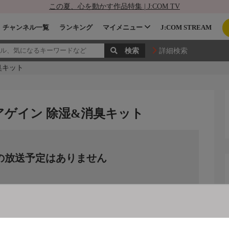
この夏、心を動かす作品特集 | J:COM TV
チャンネル一覧
ランキング
マイメニュー
J:COM STREAM
詳細検索
臭キット
アゲイン 除湿&消臭キット
の放送予定はありません