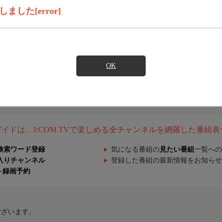
した[error]
OK
組ガイドは、J:COM TVで楽しめる全チャンネルを網羅した番組
検索ワード登録
気になる番組の
見たい番組
一覧への
入りチャンネル
登録した番組の最新情報をお知らせ
ト録画予約
ございます。