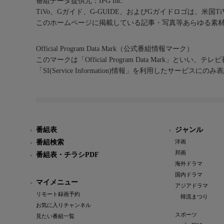
番組データ提供元：IPG Inc.
TiVo、Gガイド、G-GUIDE、およびGガイドロゴは、米国T
このホームページに掲載している記事・写真等あらゆる素
Official Program Data Mark（公式番組情報マーク）
このマークは「Official Program Data Mark」といい
「SI(Service Information)情報」を利用したサービ
番組表
ジャンル
番組検索
洋画
邦画
番組表・チラシPDF
海外ドラマ
国内ドラマ
マイメニュー
アジアドラマ
リモート録画予約
韓流まつり
お気に入りチャンネル
スポーツ
見たい番組一覧