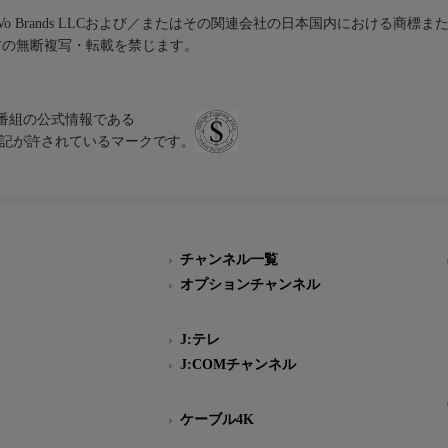
iVo Brands LLCおよび／またはその関連会社の日本国内における商標
材の無断複写・転載を禁じます。
、テレビ番組の公式情報である
スにのみ表記が許されているマークです。
チャンネル一覧
オプションチャンネル
J:テレ
J:COMチャンネル
ケーブル4K