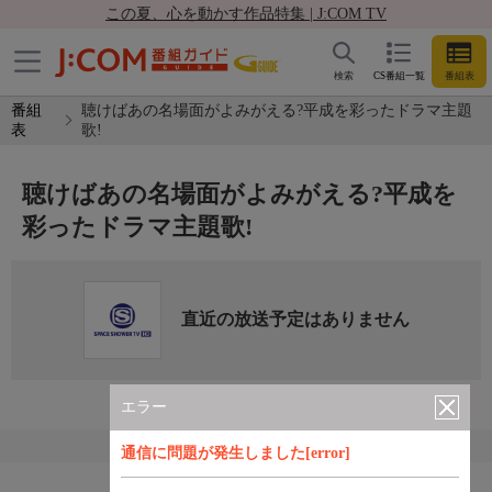
この夏、心を動かす作品特集 | J:COM TV
検索
CS番組一覧
番組表
番組
聴けばあの名場面がよみがえる?平成を彩ったドラマ主題
表
歌!
聴けばあの名場面がよみがえる?平成を
彩ったドラマ主題歌!
直近の放送予定はありません
エラー
通信に問題が発生しました[error]