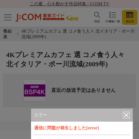
この夏、心を動かす作品特集 | J:COM TV
検索
CS番組一覧
番組表
番組
4Kプレミアムカフェ 選 コメ食う人々 北イタリア・ポー川
表
流域(2009年)
4Kプレミアムカフェ 選 コメ食う人々
北イタリア・ポー川流域(2009年)
直近の放送予定はありません
エラー
通信に問題が発生しました[error]