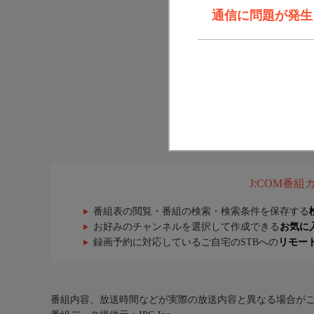
通信に問題が発生しま
J:COM番
番組表の閲覧・番組の検索・検索条件を保存する
お好みのチャンネルを選択して作成できる
お気に
録画予約に対応しているご自宅のSTBへの
リモー
番組内容、放送時間などが実際の放送内容と異なる場合が