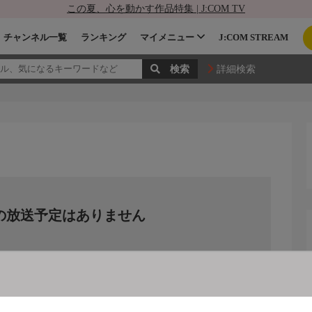
この夏、心を動かす作品特集 | J:COM TV
チャンネル一覧
ランキング
マイメニュー
J:COM STREAM
詳細検索
の放送予定はありません