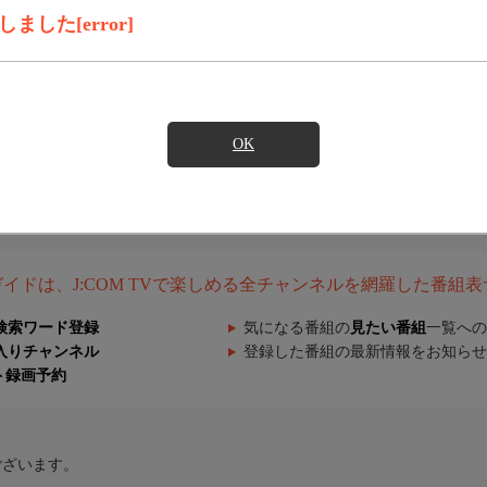
した[error]
OK
組ガイドは、J:COM TVで楽しめる全チャンネルを網羅した番組
検索ワード登録
気になる番組の
見たい番組
一覧への
入りチャンネル
登録した番組の最新情報をお知らせ
ト録画予約
ございます。