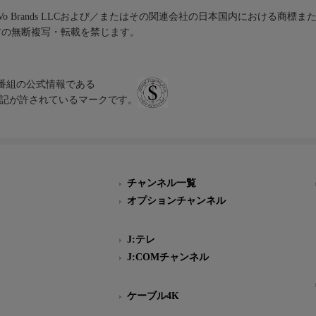
iVo Brands LLCおよび／またはその関連会社の日本国内における商標
材の無断複写・転載を禁じます。
、テレビ番組の公式情報である
スにのみ表記が許されているマークです。
チャンネル一覧
オプションチャンネル
J:テレ
J:COMチャンネル
ケーブル4K