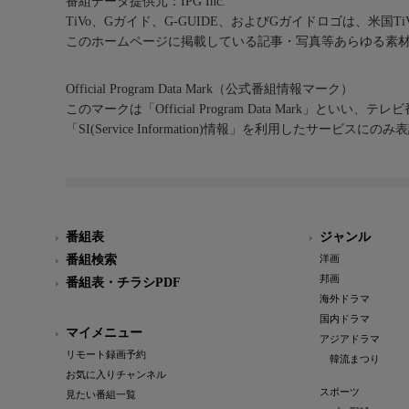
番組データ提供元：IPG Inc.
TiVo、Gガイド、G-GUIDE、およびGガイドロゴは、米国T
このホームページに掲載している記事・写真等あらゆる素
Official Program Data Mark（公式番組情報マーク）
このマークは「Official Program Data Mark」といい
「SI(Service Information)情報」を利用したサービ
番組表
ジャンル
番組検索
洋画
邦画
番組表・チラシPDF
海外ドラマ
国内ドラマ
マイメニュー
アジアドラマ
リモート録画予約
韓流まつり
お気に入りチャンネル
スポーツ
見たい番組一覧