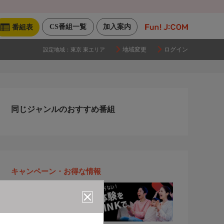
CS番組一覧
加入案内
番組表
地域変更
ログイン
設定地域：
東京 東エリア
同じジャンルのおすすめ番組
キャンペーン・お得な情報