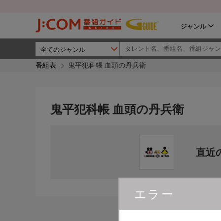
ジャンル
番組表
鬼平犯科帳 血頭の丹兵衛
鬼平犯科帳 血頭の丹兵衛
直近
エラー