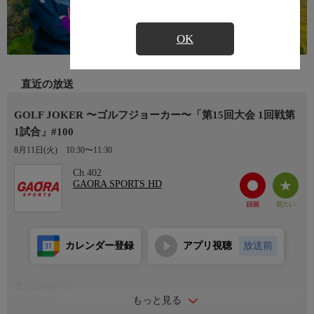
OK
直近の放送
GOLF JOKER 〜ゴルフジョーカー〜「第15回大会 1回戦第
1試合」#100
8月11日(火)
10:30〜11:30
Ch.402
GAORA SPORTS HD
カレンダー登録
アプリ視聴
放送前
番組詳細内容
もっと見る
番組内容