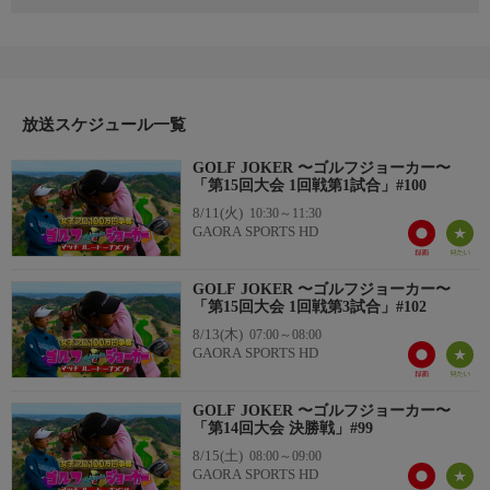
優勝賞金100万円を懸けて行われる唯一無二の女子ゴルフ9ホール
マッチプレートーナメント。8人の参加選手の中に2人のジョーカ
ーが参戦、若手選手の行く手を阻む。今回は歴戦のシニア・レジ
ェンズJOKERが参戦！白熱した試合をお届けする。
番組内容
第15回大会出場:中山綾香、西田茉楓、中西絵里奈、植手桃子、
放送スケジュール一覧
松崎麻矢、渡邉彩心、篠崎紀夫(JOKER)、表純子(JOKER)
GOLF JOKER 〜ゴルフジョーカー〜
放送局
「第15回大会 1回戦第1試合」#100
【スポーツ満載365日！GAORA SPORTS】
8/11(火)
10:30～11:30
番組の詳細やプレゼントなど、ホームページには情報満載！
GAORA SPORTS HD
https://www.gaora.co.jp/
GOLF JOKER 〜ゴルフジョーカー〜
XやInstagramでも番組情報を発信中！
「第15回大会 1回戦第3試合」#102
X:@gaora_senden/Instagram:@gaora_sports
8/13(木)
07:00～08:00
GAORA SPORTS HD
公式PRキャラクター「ガオやん」
https://www.gaora.co.jp/gaoyan/
GOLF JOKER 〜ゴルフジョーカー〜
「第14回大会 決勝戦」#99
8/15(土)
08:00～09:00
GAORA SPORTS HD