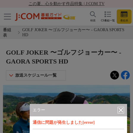
この夏、心を動かす作品特集 | J:COM TV
検索
CS番組一覧
番組表
番組
GOLF JOKER 〜ゴルフジョーカー〜 - GAORA SPORTS
HD
表
GOLF JOKER 〜ゴルフジョーカー〜 -
GAORA SPORTS HD
放送スケジュール一覧
エラー
通信に問題が発生しました[error]