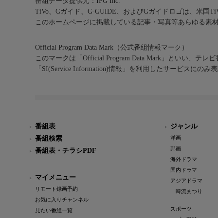
番組データ提供元：IPG Inc.
TiVo、Gガイド、G-GUIDE、およびGガイドロゴは、米国T
このホームページに掲載している記事・写真等あらゆる素
Official Program Data Mark（公式番組情報マーク）
このマークは「Official Program Data Mark」といい
「SI(Service Information)情報」を利用したサービ
番組表
ジャンル
番組検索
洋画
邦画
番組表・チラシPDF
海外ドラマ
国内ドラマ
マイメニュー
アジアドラマ
リモート録画予約
韓流まつり
お気に入りチャンネル
スポーツ
見たい番組一覧