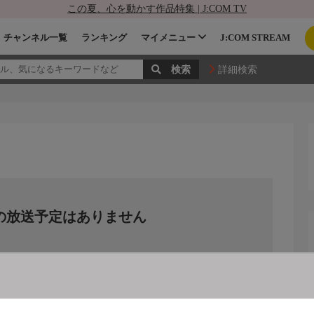
この夏、心を動かす作品特集 | J:COM TV
チャンネル一覧
ランキング
マイメニュー
J:COM STREAM
詳細検索
の放送予定はありません