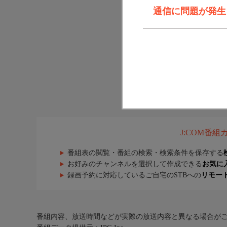
通信に問題が発生しま
J:COM番
番組表の閲覧・番組の検索・検索条件を保存する
お好みのチャンネルを選択して作成できる
お気に
録画予約に対応しているご自宅のSTBへの
リモー
番組内容、放送時間などが実際の放送内容と異なる場合が