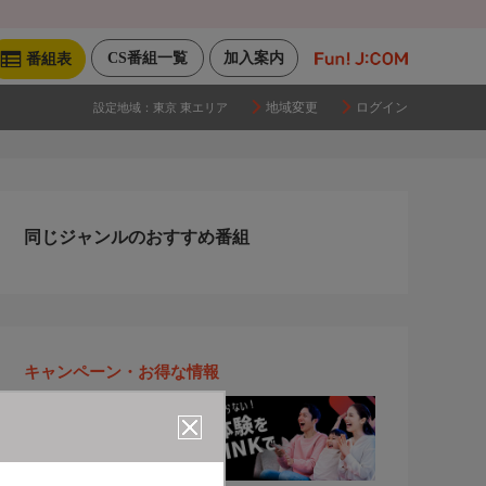
CS番組一覧
加入案内
番組表
地域変更
ログイン
設定地域：
東京 東エリア
同じジャンルのおすすめ番組
キャンペーン・お得な情報