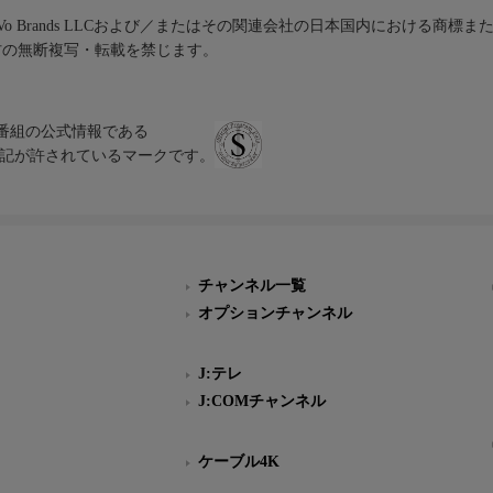
iVo Brands LLCおよび／またはその関連会社の日本国内における商標
材の無断複写・転載を禁じます。
、テレビ番組の公式情報である
スにのみ表記が許されているマークです。
チャンネル一覧
オプションチャンネル
J:テレ
J:COMチャンネル
ケーブル4K