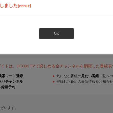
した[error]
OK
組ガイドは、J:COM TVで楽しめる全チャンネルを網羅した番組
検索ワード登録
気になる番組の
見たい番組
一覧への
入りチャンネル
登録した番組の最新情報をお知らせ
ト録画予約
ございます。