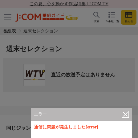
この夏、心を動かす作品特集 | J:COM TV
検索
CS番組一覧
番組表
番組表
週末セレクション
週末セレクション
直近の放送予定はありません
エラー
通信に問題が発生しました[error]
同じジャンルのおすすめ番組