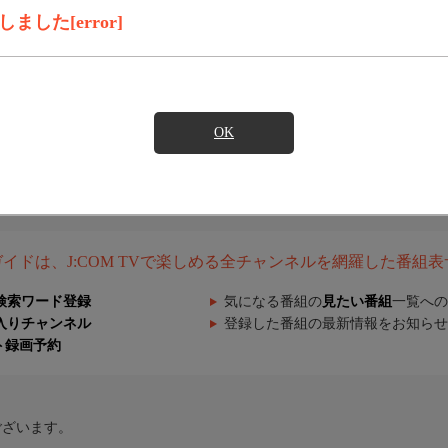
した[error]
OK
組ガイドは、J:COM TVで楽しめる全チャンネルを網羅した番組
検索ワード登録
気になる番組の
見たい番組
一覧への
入りチャンネル
登録した番組の最新情報をお知らせ
ト録画予約
ございます。