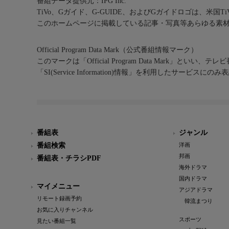
番組データ提供元：IPG Inc.
TiVo、Gガイド、G-GUIDE、およびGガイドロゴは、米国T
このホームページに掲載している記事・写真等あらゆる素
Official Program Data Mark（公式番組情報マーク）
このマークは「Official Program Data Mark」といい
「SI(Service Information)情報」を利用したサービ
番組表
ジャンル
番組検索
洋画
邦画
番組表・チラシPDF
海外ドラマ
国内ドラマ
マイメニュー
アジアドラマ
リモート録画予約
韓流まつり
お気に入りチャンネル
スポーツ
見たい番組一覧