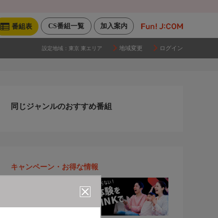
CS番組一覧
加入案内
番組表
地域変更
ログイン
設定地域：
東京 東エリア
同じジャンルのおすすめ番組
キャンペーン・お得な情報