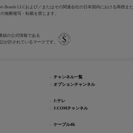
iVo Brands LLCおよび／またはその関連会社の日本国内における商標
材の無断複写・転載を禁じます。
、テレビ番組の公式情報である
スにのみ表記が許されているマークです。
チャンネル一覧
オプションチャンネル
J:テレ
J:COMチャンネル
ケーブル4K