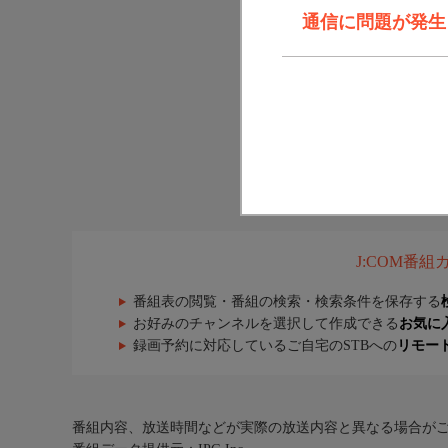
通信に問題が発生しま
J:COM番
番組表の閲覧・番組の検索・検索条件を保存する
お好みのチャンネルを選択して作成できる
お気に
録画予約に対応しているご自宅のSTBへの
リモー
番組内容、放送時間などが実際の放送内容と異なる場合が