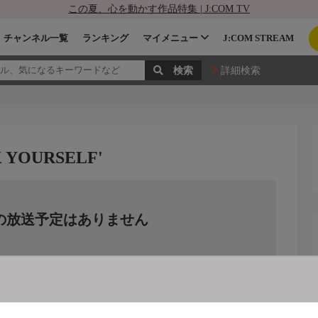
この夏、心を動かす作品特集 | J:COM TV
チャンネル一覧
ランキング
マイメニュー
J:COM STREAM
詳細検索
K YOURSELF'
の放送予定はありません