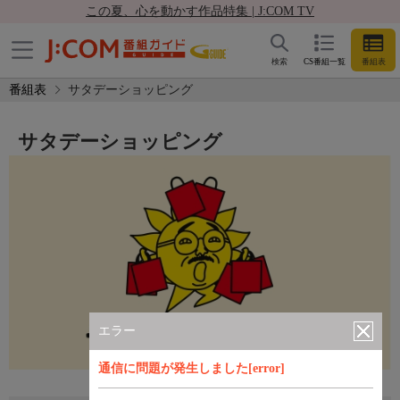
この夏、心を動かす作品特集 | J:COM TV
検索
CS番組一覧
番組表
番組表
サタデーショッピング
サタデーショッピング
エラー
通信に問題が発生しました[error]