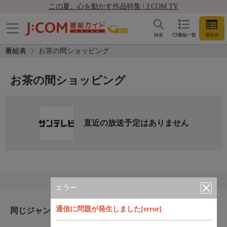
この夏、心を動かす作品特集 | J:COM TV
検索
CS番組一覧
番組表
番組表
お茶の間ショッピング
お茶の間ショッピング
直近の放送予定はありません
エラー
通信に問題が発生しました[error]
同じジャンルのおすすめ番組