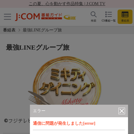
この夏、心を動かす作品特集 | J:COM TV
検索
CS番組一覧
番組表
番組表
最強LINEグループ旅
最強LINEグループ旅
エラー
通信に問題が発生しました[error]