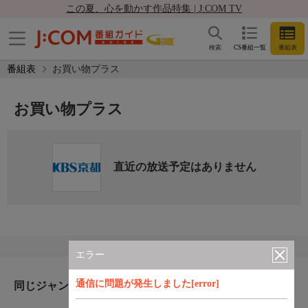
この夏、心を動かす作品特集 | J:COM TV
検索
CS番組一覧
番組表
番組表
お買い物プラス
お買い物プラス
直近の放送予定はありません
エラー
通信に問題が発生しました[error]
同じジャンルのおすすめ番組