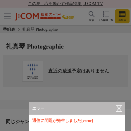
この夏、心を動かす作品特集 | J:COM TV
検索
CS番組一覧
番組表
番組表
礼真琴 Photographie
礼真琴 Photographie
直近の放送予定はありません
エラー
通信に問題が発生しました[error]
同じジャンルのおすすめ番組