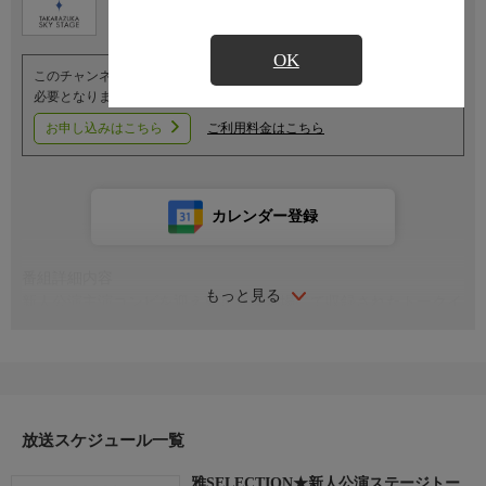
OK
このチャンネルのご視聴には、オプションチャンネル(有料)のご契約が
必要となります。
お申し込みはこちら
ご利用料金はこちら
カレンダー登録
番組詳細内容
もっと見る
新人公演主演コンビを迎え東京宝塚劇場にて収録されたトークイ
ベントをお届け。出演者は『Eternal Voice 消え残る想い』より雅
耀と乃々れいあです。
放送スケジュール一覧
雅SELECTION★新人公演ステージトー