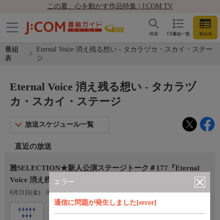
この夏、心を動かす作品特集 | J:COM TV
検索
CS番組一覧
番組表
番組
Eternal Voice 消え残る想い - タカラヅカ・スカイ・ステー
表
ジ
Eternal Voice 消え残る想い - タカラヅ
カ・スカイ・ステージ
放送スケジュール一覧
直近の放送
雅SELECTION★新人公演ステージトーク＃177『Eternal
Voice 消え残る想い』
エラー
8月21日(金)
09:30〜10:00
通信に問題が発生しました[error]
Ch.760
オプション
タカラヅカ・スカイ・ステージ