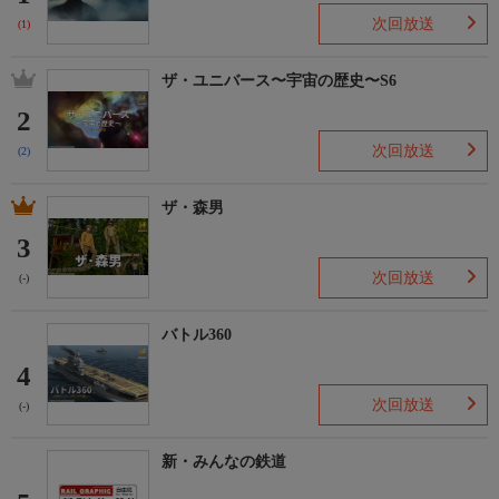
次回放送
(1)
ザ・ユニバース〜宇宙の歴史〜S6
2
次回放送
(2)
ザ・森男
3
次回放送
(-)
バトル360
4
次回放送
(-)
新・みんなの鉄道