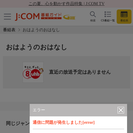
この夏、心を動かす作品特集 | J:COM TV
検索
CS番組一覧
番組表
番組表
おはようのおはなし
おはようのおはなし
直近の放送予定はありません
エラー
通信に問題が発生しました[error]
同じジャンルのおすすめ番組