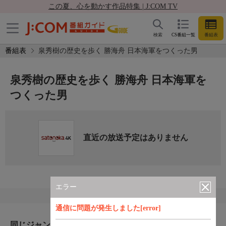
この夏、心を動かす作品特集 | J:COM TV
検索
CS番組一覧
番組表
番組表
泉秀樹の歴史を歩く 勝海舟 日本海軍をつくった男
泉秀樹の歴史を歩く 勝海舟 日本海軍を
つくった男
直近の放送予定はありません
エラー
通信に問題が発生しました[error]
同じジャンルのおすすめ番組