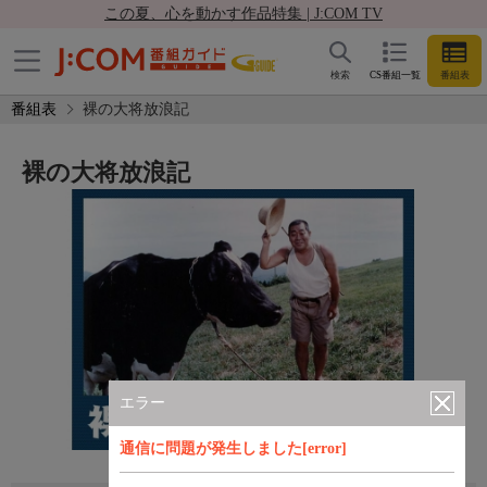
この夏、心を動かす作品特集 | J:COM TV
検索
CS番組一覧
番組表
番組表
裸の大将放浪記
裸の大将放浪記
エラー
通信に問題が発生しました[error]