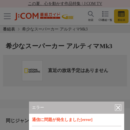
この夏、心を動かす作品特集 | J:COM TV
検索
CS番組一覧
番組表
番組表
希少なスーパーカー アルティマMk3
希少なスーパーカー アルティマMk3
直近の放送予定はありません
エラー
通信に問題が発生しました[error]
同じジャンルのおすすめ番組