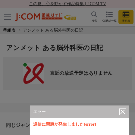
この夏、心を動かす作品特集 | J:COM TV
検索
CS番組一覧
番組表
番組表
アンメット ある脳外科医の日記
アンメット ある脳外科医の日記
直近の放送予定はありません
エラー
通信に問題が発生しました[error]
同じジャンルのおすすめ番組