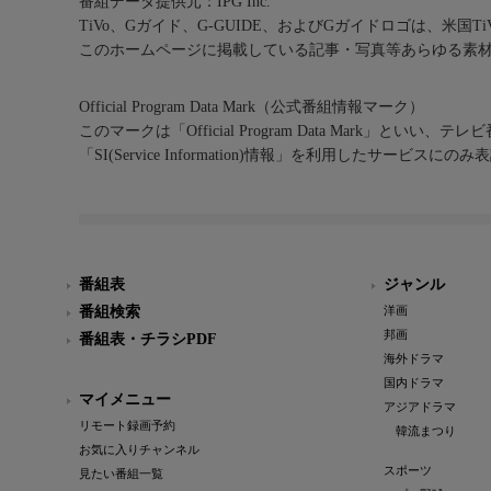
番組データ提供元：IPG Inc.
TiVo、Gガイド、G-GUIDE、およびGガイドロゴは、米国T
このホームページに掲載している記事・写真等あらゆる素
Official Program Data Mark（公式番組情報マーク）
このマークは「Official Program Data Mark」といい
「SI(Service Information)情報」を利用したサービ
番組表
ジャンル
番組検索
洋画
邦画
番組表・チラシPDF
海外ドラマ
国内ドラマ
マイメニュー
アジアドラマ
リモート録画予約
韓流まつり
お気に入りチャンネル
スポーツ
見たい番組一覧