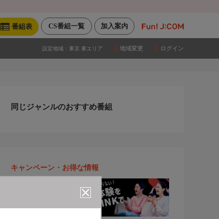
CS番組一覧
加入案内
番組表
地域変更
ログイン
設定地域：
東京 東エリア
同じジャンルのおすすめ番組
キャンペーン・お得な情報