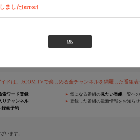
した[error]
OK
組ガイドは、J:COM TVで楽しめる全チャンネルを網羅した番組
検索ワード登録
気になる番組の
見たい番組
一覧への
入りチャンネル
登録した番組の最新情報をお知らせ
ト録画予約
ございます。