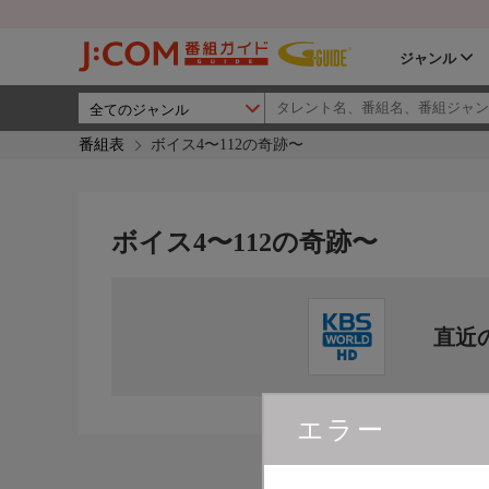
ジャンル
番組表
ボイス4〜112の奇跡〜
ボイス4〜112の奇跡〜
直近
エラー