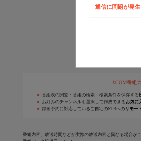
通信に問題が発生しま
J:COM番
番組表の閲覧・番組の検索・検索条件を保存する
お好みのチャンネルを選択して作成できる
お気に
録画予約に対応しているご自宅のSTBへの
リモー
番組内容、放送時間などが実際の放送内容と異なる場合が