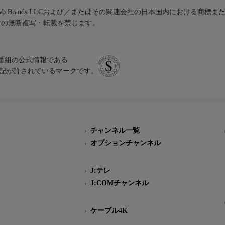
iVo Brands LLCおよび／またはその関連会社の日本国内における商標
材の無断複写・転載を禁じます。
、テレビ番組の公式情報である
スにのみ表記が許されているマークです。
チャンネル一覧
オプションチャンネル
J:テレ
J:COMチャンネル
ケーブル4K