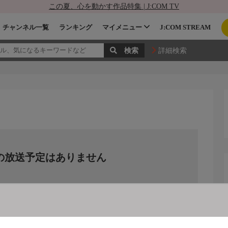
この夏、心を動かす作品特集 | J:COM TV
チャンネル一覧
ランキング
マイメニュー
J:COM STREAM
詳細検索
の放送予定はありません