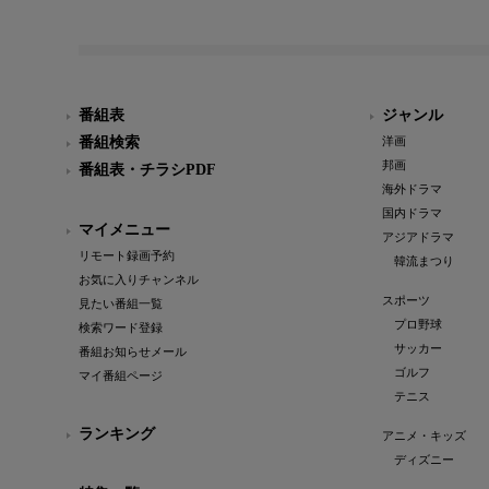
番組表
ジャンル
番組検索
洋画
邦画
番組表・チラシPDF
海外ドラマ
国内ドラマ
マイメニュー
アジアドラマ
リモート録画予約
韓流まつり
お気に入りチャンネル
スポーツ
見たい番組一覧
プロ野球
検索ワード登録
サッカー
番組お知らせメール
ゴルフ
マイ番組ページ
テニス
ランキング
アニメ・キッズ
ディズニー