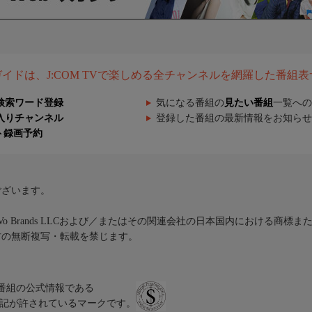
組ガイドは、J:COM TVで楽しめる全チャンネルを網羅した番組
検索ワード登録
気になる番組の
見たい番組
一覧への
入りチャンネル
登録した番組の最新情報をお知らせ
ト録画予約
ございます。
iVo Brands LLCおよび／またはその関連会社の日本国内における商標
材の無断複写・転載を禁じます。
、テレビ番組の公式情報である
スにのみ表記が許されているマークです。