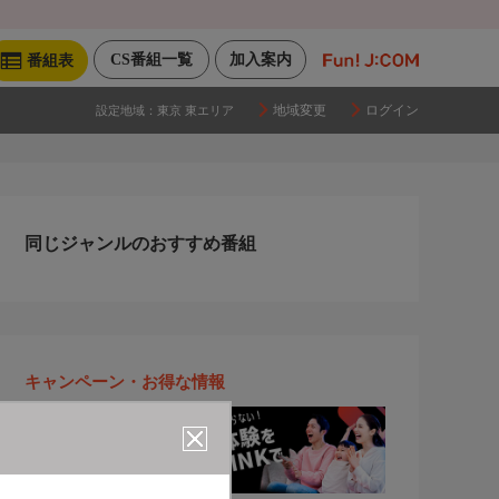
CS番組一覧
加入案内
番組表
地域変更
ログイン
設定地域：
東京 東エリア
同じジャンルのおすすめ番組
キャンペーン・お得な情報