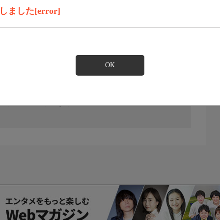
した[error]
OK
の放送予定はありません